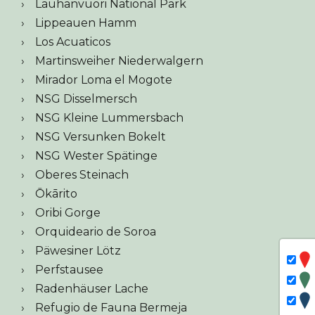
Lauhanvuori National Park
Lippeauen Hamm
Los Acuaticos
Martinsweiher Niederwalgern
Mirador Loma el Mogote
NSG Disselmersch
NSG Kleine Lummersbach
NSG Versunken Bokelt
NSG Wester Spätinge
Oberes Steinach
Ōkārito
Oribi Gorge
Orquideario de Soroa
Päwesiner Lötz
Perfstausee
Radenhäuser Lache
Refugio de Fauna Bermeja