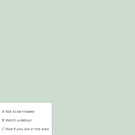
Webshop
Home
A Not to be missed
B Worth a detour
C Nice if you are in the area