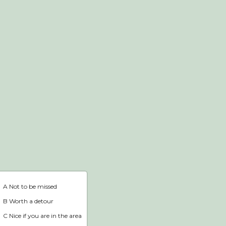
Webshop
Home
A Not to be missed
B Worth a detour
C Nice if you are in the area