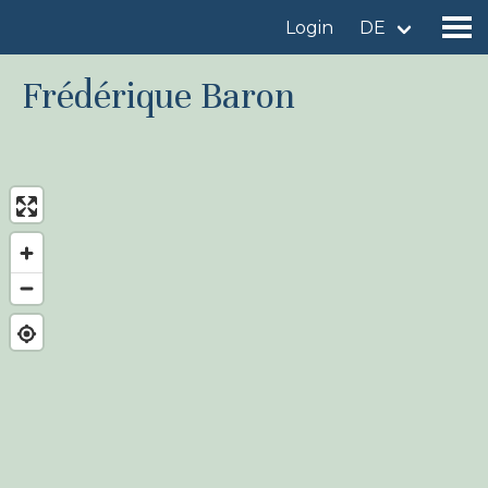
Login
DE
Frédérique Baron
Gebiet finden
Gebiet hinzufügen
Vogelart finden
Nachrichten
Birdingplaces Im Fokus
Birdingplaces Top 100
Birders League
Meine Favoriten