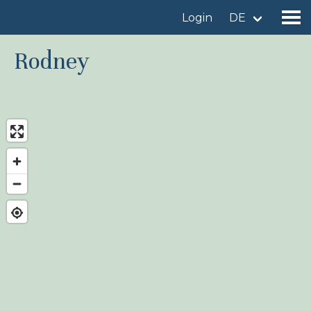
Login
DE
Rodney
Gebiet finden
Gebiet hinzufügen
Vogelart finden
Nachrichten
Birdingplaces Im Fokus
Birdingplaces Top 100
Birders League
Meine Favoriten