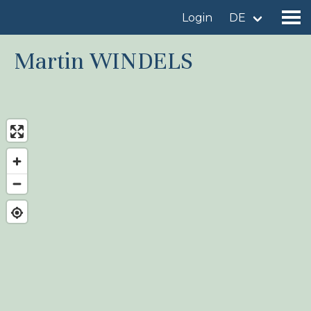
Login
DE
Martin WINDELS
Gebiet finden
Gebiet hinzufügen
Vogelart finden
Nachrichten
Birdingplaces Im Fokus
Birdingplaces Top 100
Birders League
Meine Favoriten