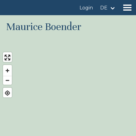
Login
DE
Maurice Boender
Gebiet finden
Gebiet hinzufügen
Vogelart finden
Nachrichten
Birdingplaces Im Fokus
Birdingplaces Top 100
Birders League
Meine Favoriten