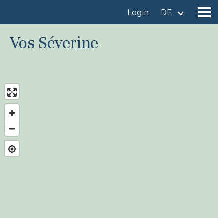
Login
DE
Vos Séverine
Gebiet finden
Gebiet hinzufügen
Vogelart finden
Nachrichten
Birdingplaces Im Fokus
Birdingplaces Top 100
Birders League
Meine Favoriten