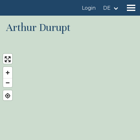
Login
DE
Arthur Durupt
Gebiet finden
Gebiet hinzufügen
Vogelart finden
Nachrichten
Birdingplaces Im Fokus
Birdingplaces Top 100
Birders League
Meine Favoriten