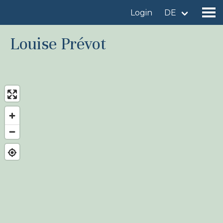
Login
DE
Louise Prévot
Gebiet finden
Gebiet hinzufügen
Vogelart finden
Nachrichten
Birdingplaces Im Fokus
Birdingplaces Top 100
Birders League
Meine Favoriten