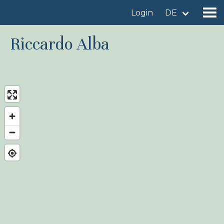
Login
DE
Riccardo Alba
Gebiet finden
Gebiet hinzufügen
Vogelart finden
Nachrichten
Birdingplaces Im Fokus
Birdingplaces Top 100
Birders League
Meine Favoriten