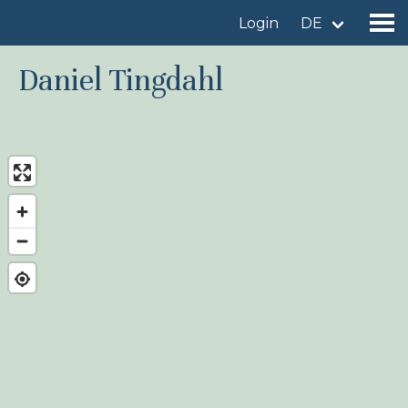
Login
DE
Daniel Tingdahl
Gebiet finden
Gebiet hinzufügen
Vogelart finden
Nachrichten
Birdingplaces Im Fokus
Birdingplaces Top 100
Birders League
Meine Favoriten