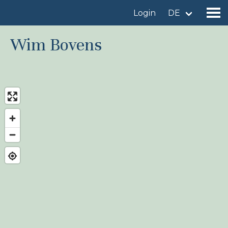
Login
DE
Wim Bovens
Gebiet finden
Gebiet hinzufügen
Vogelart finden
Nachrichten
Birdingplaces Im Fokus
Birdingplaces Top 100
Birders League
Meine Favoriten