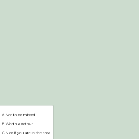
Webshop
Home
A Not to be missed
B Worth a detour
C Nice if you are in the area