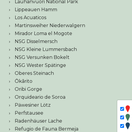
Lauhanvuori National Park
Lippeauen Hamm
Los Acuaticos
Martinsweiher Niederwalgern
Mirador Loma el Mogote
NSG Disselmersch
NSG Kleine Lummersbach
NSG Versunken Bokelt
NSG Wester Spätinge
Oberes Steinach
Ōkārito
Oribi Gorge
Orquideario de Soroa
Päwesiner Lötz
Perfstausee
Radenhäuser Lache
Refugio de Fauna Bermeja