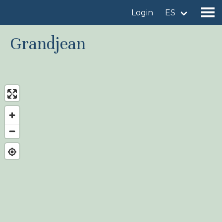
Login
ES
Grandjean
Encuentre un sitio de observación de aves
Añadir un sitio de observación de aves
Encuentre un ave
Noticias
Birdingplaces En el punto de mira
Birdingplaces Top 100
Liga Birders