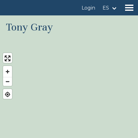
Login
ES
Tony Gray
Encuentre un sitio de observación de aves
Añadir un sitio de observación de aves
Encuentre un ave
Noticias
Birdingplaces En el punto de mira
Birdingplaces Top 100
Liga Birders