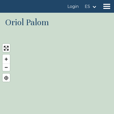
Login
ES
Oriol Palom
Encuentre un sitio de observación de aves
Añadir un sitio de observación de aves
Encuentre un ave
Noticias
Birdingplaces En el punto de mira
Birdingplaces Top 100
Liga Birders