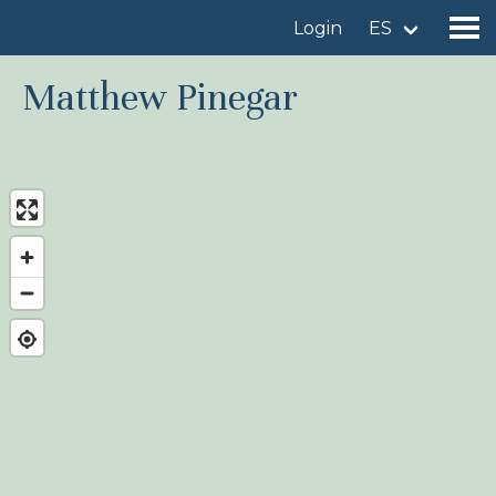
Login
ES
Matthew Pinegar
Encuentre un sitio de observación de aves
Añadir un sitio de observación de aves
Encuentre un ave
Noticias
Birdingplaces En el punto de mira
Birdingplaces Top 100
Liga Birders