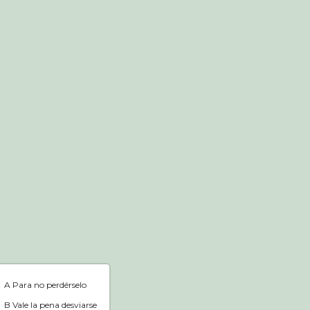
Tienda web
Inicio
A Para no perdérselo
B Vale la pena desviarse