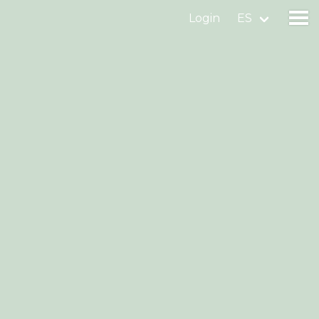
Login
ES
aves
ves