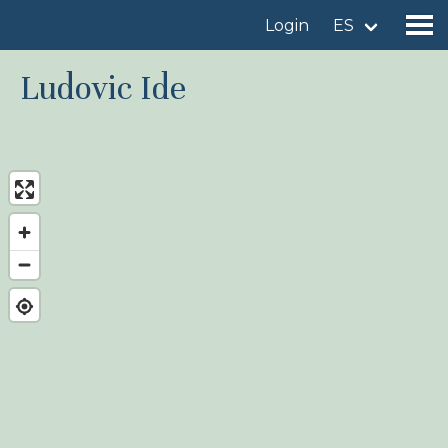
Login
ES
Ludovic Ide
Encuentre un sitio de observación de aves
Añadir un sitio de observación de aves
Encuentre un ave
Noticias
Birdingplaces En el punto de mira
Birdingplaces Top 100
Liga Birders