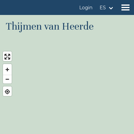
Login
ES
Thijmen van Heerde
Encuentre un sitio de observación de aves
Añadir un sitio de observación de aves
Encuentre un ave
Noticias
Birdingplaces En el punto de mira
Birdingplaces Top 100
Liga Birders