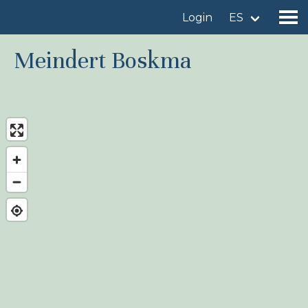
Login
ES
Meindert Boskma
Encuentre un sitio de observación de aves
Añadir un sitio de observación de aves
Encuentre un ave
Noticias
Birdingplaces En el punto de mira
Birdingplaces Top 100
Liga Birders