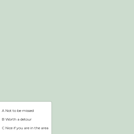
Webshop
Home
A Not to be missed
B Worth a detour
C Nice if you are in the area