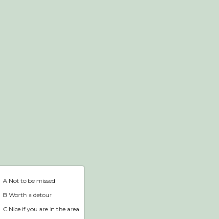
Webshop
Home
A Not to be missed
B Worth a detour
C Nice if you are in the area