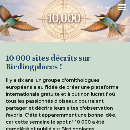
Login
FR
Trouver un site d'observation
Ajouter un site d'observation
10 000 sites décrits sur
Birdingplaces !
Trouver un oiseau
Il y a six ans, un groupe d'ornithologues
Actualités
européens a eu l'idée de créer une plateforme
Birdingplaces À l'honneur
internationale gratuite et à but non lucratif où
tous les passionnés d'oiseaux pourraient
Birdingplaces Top 100
partager et décrire leurs sites d'observation
Birders League
favoris. C'était apparemment une bonne idée,
car cette semaine le spot n° 10 000 a été
Mes favoris
complété et publié sur Birdingplaces.