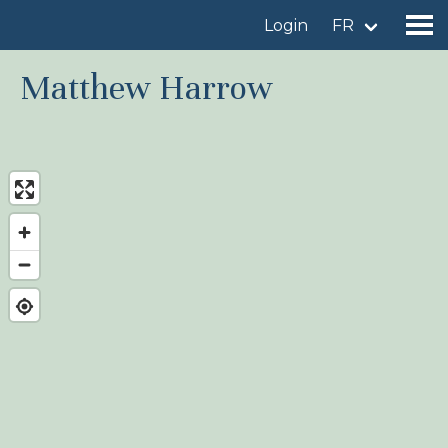
Login
FR
Matthew Harrow
Trouver un site d'observation
Ajouter un site d'observation
Trouver un oiseau
Actualités
Birdingplaces À l'honneur
Birdingplaces Top 100
Birders League
Mes favoris