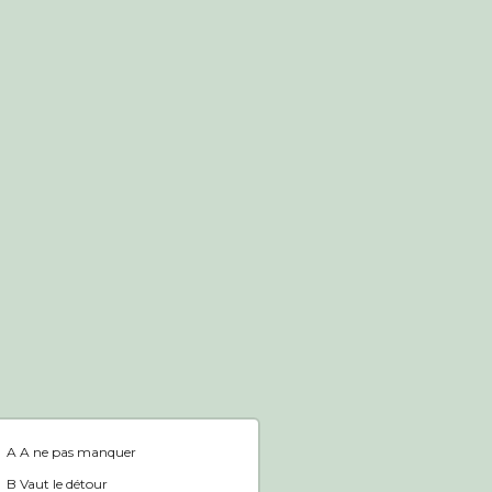
Boutique en ligne
Accueil
A A ne pas manquer
B Vaut le détour