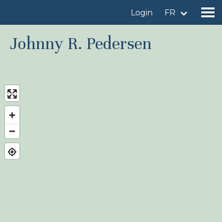
Login
FR
Johnny R. Pedersen
Trouver un site d'observation
Ajouter un site d'observation
Trouver un oiseau
Actualités
Birdingplaces À l'honneur
Birdingplaces Top 100
Birders League
Mes favoris