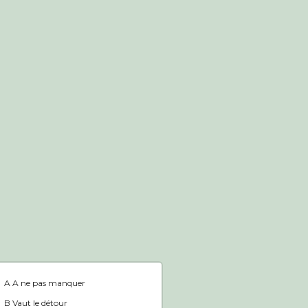
Boutique en ligne
Accueil
A A ne pas manquer
B Vaut le détour