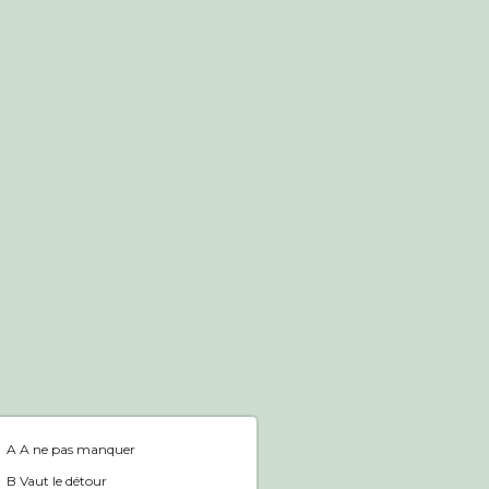
Boutique en ligne
Accueil
A A ne pas manquer
B Vaut le détour