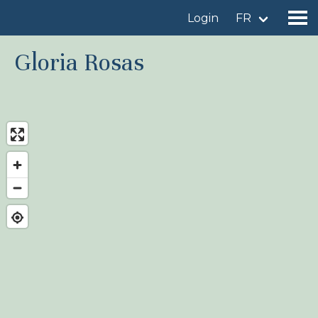
Login
FR
Gloria Rosas
Trouver un site d'observation
Ajouter un site d'observation
Trouver un oiseau
Actualités
Birdingplaces À l'honneur
Birdingplaces Top 100
Birders League
Mes favoris