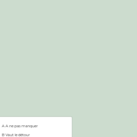
Boutique en ligne
Accueil
A A ne pas manquer
B Vaut le détour