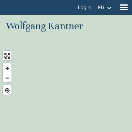
Login
FR
Wolfgang Kantner
Trouver un site d'observation
Ajouter un site d'observation
Trouver un oiseau
Actualités
Birdingplaces À l'honneur
Birdingplaces Top 100
Birders League
Mes favoris