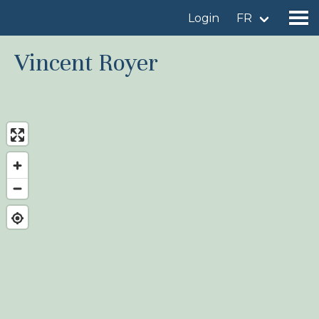
Login
FR
Vincent Royer
Trouver un site d'observation
Ajouter un site d'observation
Trouver un oiseau
Actualités
Birdingplaces À l'honneur
Birdingplaces Top 100
Birders League
Mes favoris