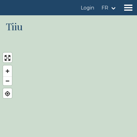
Login
FR
Tiiu
Trouver un site d'observation
Ajouter un site d'observation
Trouver un oiseau
Actualités
Birdingplaces À l'honneur
Birdingplaces Top 100
Birders League
Mes favoris