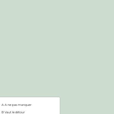
Boutique en ligne
Accueil
A A ne pas manquer
B Vaut le détour