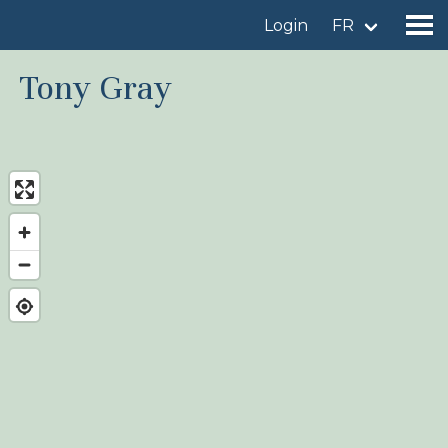
Login
FR
Tony Gray
Trouver un site d'observation
Ajouter un site d'observation
Trouver un oiseau
Actualités
Birdingplaces À l'honneur
Birdingplaces Top 100
Birders League
Mes favoris