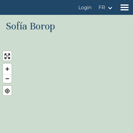
Login
FR
Sofía Borop
Trouver un site d'observation
Ajouter un site d'observation
Trouver un oiseau
Actualités
Birdingplaces À l'honneur
Birdingplaces Top 100
Birders League
Mes favoris