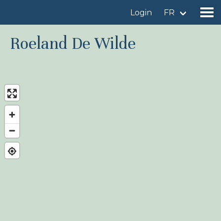
Login
FR
Roeland De Wilde
Trouver un site d'observation
Ajouter un site d'observation
Trouver un oiseau
Actualités
Birdingplaces À l'honneur
Birdingplaces Top 100
Birders League
Mes favoris