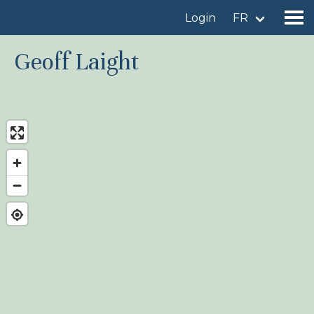
Login
FR
Geoff Laight
Trouver un site d'observation
Ajouter un site d'observation
Trouver un oiseau
Actualités
Birdingplaces À l'honneur
Birdingplaces Top 100
Birders League
Mes favoris