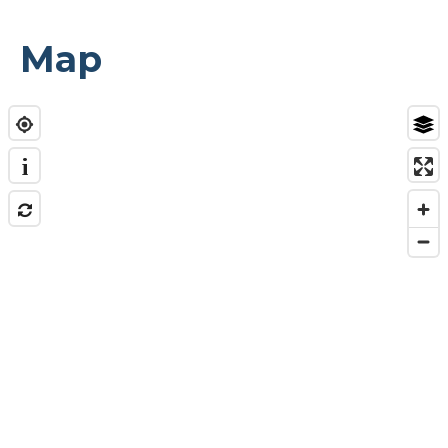
Map
i