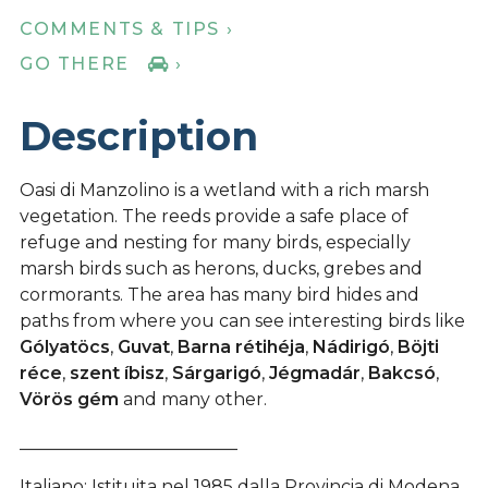
COMMENTS & TIPS ›
GO THERE
›
Description
Oasi di Manzolino is a wetland with a rich marsh
vegetation. The reeds provide a safe place of
refuge and nesting for many birds, especially
marsh birds such as herons, ducks, grebes and
cormorants. The area has many bird hides and
paths from where you can see interesting birds like
Gólyatöcs
,
Guvat
,
Barna rétihéja
,
Nádirigó
,
Böjti
réce
,
szent íbisz
,
Sárgarigó
,
Jégmadár
,
Bakcsó
,
Vörös gém
and many other.
_________________________
Italiano: Istituita nel 1985 dalla Provincia di Modena,