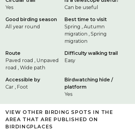
Circular trail
Is a telescope useful?
Yes
Can be useful
Good birding season
Best time to visit
All year round
Spring , Autumn
migration , Spring
migration
Route
Difficulty walking trail
Paved road , Unpaved
Easy
road , Wide path
Accessible by
Birdwatching hide /
Car , Foot
platform
Yes
VIEW OTHER BIRDING SPOTS IN THE
AREA THAT ARE PUBLISHED ON
BIRDINGPLACES