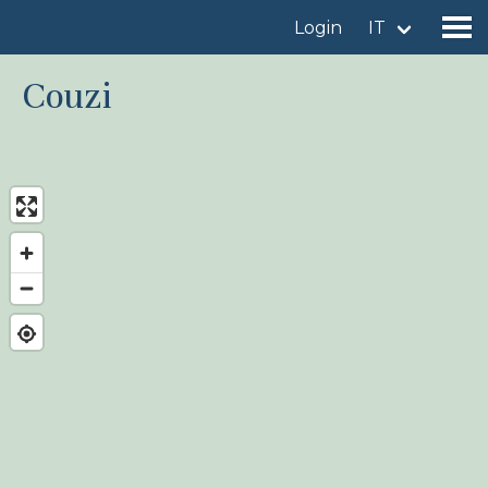
Login
IT
Couzi
Trova un sito
Aggiungi un sito
Trova una specie
News
Birdingplaces Sotto i riflettori
Birdingplaces Top 100
Birders League
I miei preferiti