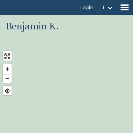
Login
IT
Benjamin K.
Trova un sito
Aggiungi un sito
Trova una specie
News
Birdingplaces Sotto i riflettori
Birdingplaces Top 100
Birders League
I miei preferiti