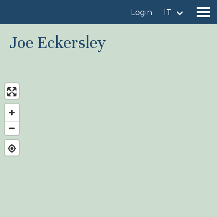
Login
IT
Joe Eckersley
Trova un sito
Aggiungi un sito
Trova una specie
News
Birdingplaces Sotto i riflettori
Birdingplaces Top 100
Birders League
I miei preferiti