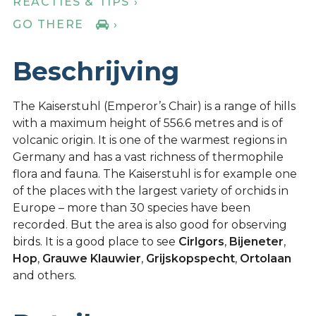
REACTIES & TIPS ›
GO THERE
›
Beschrijving
The Kaiserstuhl (Emperor’s Chair) is a range of hills
with a maximum height of 556.6 metres and is of
volcanic origin. It is one of the warmest regions in
Germany and has a vast richness of thermophile
flora and fauna. The Kaiserstuhl is for example one
of the places with the largest variety of orchids in
Europe – more than 30 species have been
recorded. But the area is also good for observing
birds. It is a good place to see
Cirlgors
,
Bijeneter
,
Hop
,
Grauwe Klauwier
,
Grijskopspecht
,
Ortolaan
and others.