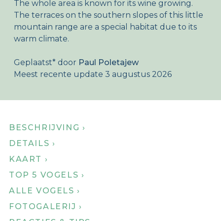
The whole area is known for its wine growing.
Over Birdingplaces
The terraces on the southern slopes of this little
mountain range are a special habitat due to its
Webshop
warm climate.
Home
Geplaatst
*
door
Paul Poletajew
Meest recente update 3 augustus 2026
BESCHRIJVING ›
DETAILS ›
KAART ›
TOP 5 VOGELS ›
ALLE VOGELS ›
FOTOGALERIJ ›