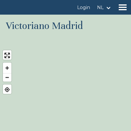
Login
NL
Victoriano Madrid
Vind een vogelgebied
Voeg vogelgebied toe
Vind een vogel
Nieuws
Birdingplaces In de kijker
Birdingplaces Top 100
Birders League
Mijn favorieten