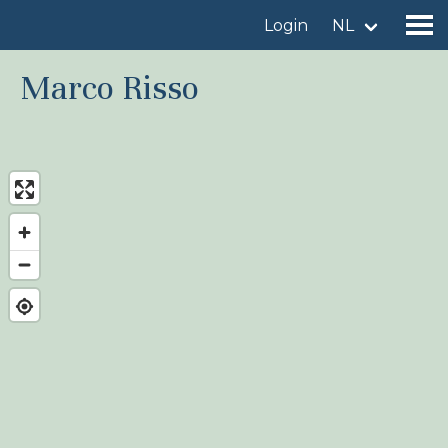
Login
NL
Marco Risso
Vind een vogelgebied
Voeg vogelgebied toe
Vind een vogel
Nieuws
Birdingplaces In de kijker
Birdingplaces Top 100
Birders League
Mijn favorieten