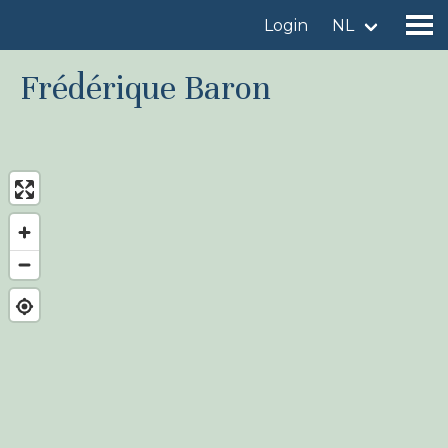
Login
NL
Frédérique Baron
Vind een vogelgebied
Voeg vogelgebied toe
Vind een vogel
Nieuws
Birdingplaces In de kijker
Birdingplaces Top 100
Birders League
Mijn favorieten