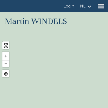
Login
NL
Martin WINDELS
Vind een vogelgebied
Voeg vogelgebied toe
Vind een vogel
Nieuws
Birdingplaces In de kijker
Birdingplaces Top 100
Birders League
Mijn favorieten