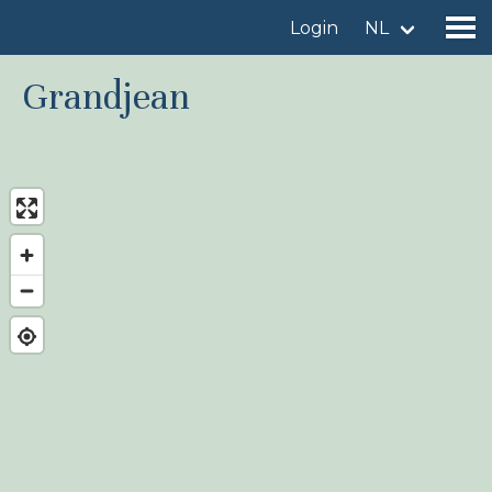
Login
NL
Grandjean
Vind een vogelgebied
Voeg vogelgebied toe
Vind een vogel
Nieuws
Birdingplaces In de kijker
Birdingplaces Top 100
Birders League
Mijn favorieten