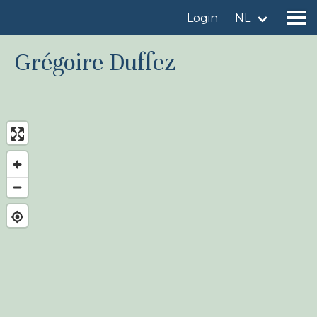
Login
NL
Grégoire Duffez
Vind een vogelgebied
Voeg vogelgebied toe
Vind een vogel
Nieuws
Birdingplaces In de kijker
Birdingplaces Top 100
Birders League
Mijn favorieten